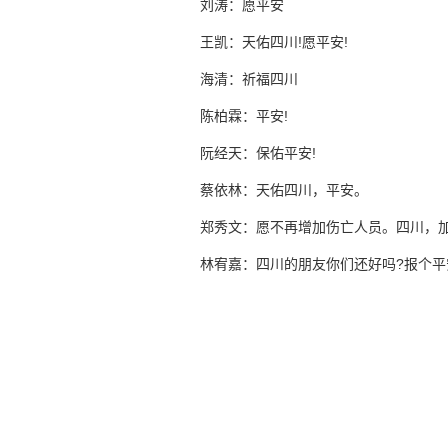
刘涛：愿平安
王凯：天佑四川!愿平安!
海清：祈福四川
陈柏霖：平安!
阮经天：保佑平安!
蔡依林：天佑四川，平安。
郑秀文：愿不再增加伤亡人员。四川，加
林宥嘉：四川的朋友你们还好吗?报个平