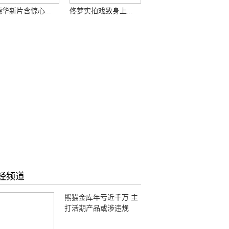
华新片含惊心...
佟梦实拍戏致身上...
经频道
熊猫金库年亏近千万 主
打活期产品或涉违规