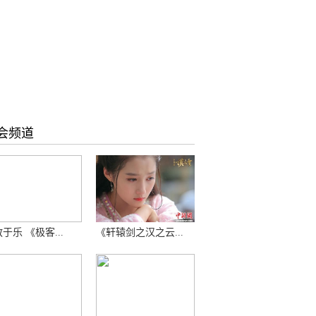
会频道
于乐 《极客...
《轩辕剑之汉之云...