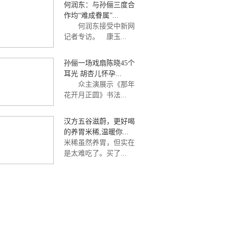
何润东：与孙俪三度合
作均“难成眷属”...
何润东接受中新网
记者专访。 康玉...
孙俪一场戏扇陈晓45个
耳光 胡杏儿怀孕...
众主演展示《那年
花开月正圆》书法...
汉方五谷滋蔚，更好喝
的养胃米稀,温暖你...
米稀虽然养胃，但实在
是太难吃了。买了...