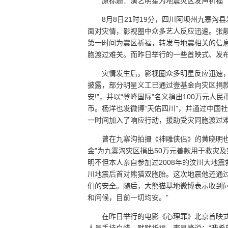
原标题：演艺明星为地震灾区发声祈福
8月8日21时19分，四川阿坝州九寨沟
面对灾情，影视圈中众多艺人反应迅速。张
第一时间为震区祈福，转发与地震相关的信
胞渡过难关。而昨日举行的一些首映式、发
灾情发生后，影视圈众多明星反应迅速，
披露，部分明星义工已通过壹基金向灾区捐款
安!”，并以“登峰国际”名义捐出100万元人
币。杨洋也发微博“天佑四川”，并通过中国
一时间加入了响应行动，援助受灾同胞渡过
曾在九寨沟拍摄《神雕侠侣》的黄晓明也在
金”为九寨沟灾区捐出50万元善款用于救灾
明不但本人亲自参加过2008年的汶川大地
川地震后首对熊猫双胞胎。这次地震他还通
们的安全。随后，大熊猫基地微博表示收到
和问候，目前一切均安。”
在昨日举行的电影《心理罪》北京首映