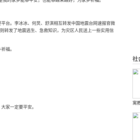
望我的家乡能够平安，也能够越来越好，为家乡祈福。”
要平台。李冰冰、何炅、舒淇相互转发中国地震台网速报官微
朋则转发了地震逃生、急救知识，为灾区人民送上一些实用信
乡祈福。
社
寓教
，大家一定要平安。