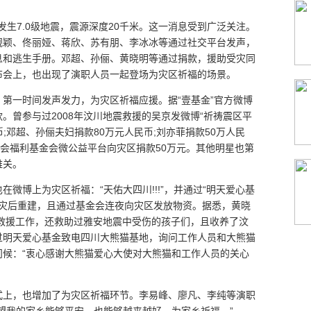
县发生7.0级地震，震源深度20千米。这一消息受到广泛关注。
靓颖、佟丽娅、蒋欣、苏有朋、李冰冰等通过社交平台发声，
息和逃生手册。邓超、孙俪、黄晓明等通过捐款，援助受灾同
布会上，也出现了演职人员一起登场为灾区祈福的场景。
第一时间发声发力，为灾区祈福应援。据“壹基金”官方微博
。曾参与过2008年汶川地震救援的吴京发微博“祈祷震区平
民币;邓超、孙俪夫妇捐款80万元人民币;刘亦菲捐款50万人民
社会福利基金会微公益平台向灾区捐款50万元。其他明星也第
难关。
微博上为灾区祈福：“天佑大四川!!!”，并通过“明天爱心基
及灾后重建，且通过基金会连夜向灾区发放物资。据悉，黄晓
震救援工作，还救助过雅安地震中受伤的孩子们，且收养了汶
过明天爱心基金致电四川大熊猫基地，询问工作人员和大熊猫
问候：“衷心感谢大熊猫爱心大使对大熊猫和工作人员的关心
式上，也增加了为灾区祈福环节。李易峰、廖凡、李纯等演职