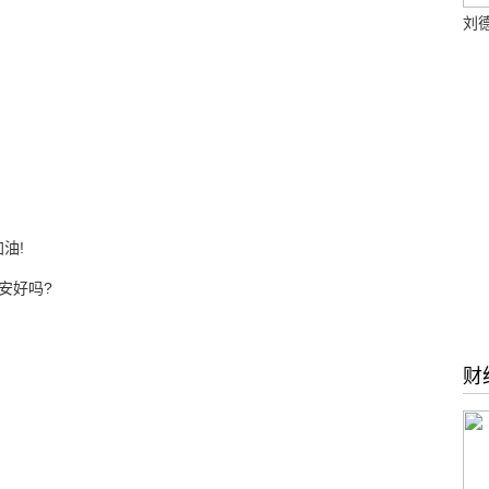
刘德
油!
安好吗?
财