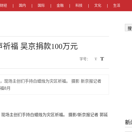
财经
国内
国际
金融
科技
文化
生活
搜
祈福 吴京捐款100万元
字号：
，现场主创们手持白蜡烛为灾区祈福。 摄影 新京报记者
福8月
现场主创们手持白蜡烛为灾区祈福。 摄影/新京报记者 郭延
新