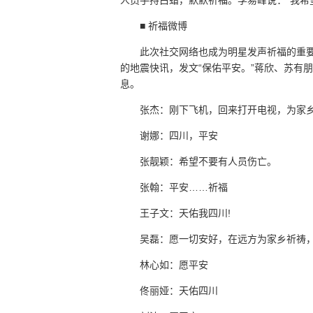
人员手持白蜡，默默祈福。李易峰说：“我希
■ 祈福微博
此次社交网络也成为明星发声祈福的重
的地震快讯，发文“保佑平安。”蒋欣、苏有
息。
张杰：刚下飞机，回来打开电视，为家
谢娜：四川，平安
张靓颖：希望不要有人员伤亡。
张翰：平安……祈福
王子文：天佑我四川!
吴磊：愿一切安好，在远方为家乡祈祷
林心如：愿平安
佟丽娅：天佑四川